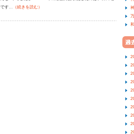
会です…
（続きを読む）
2
2
2
2
2
2
2
2
2
2