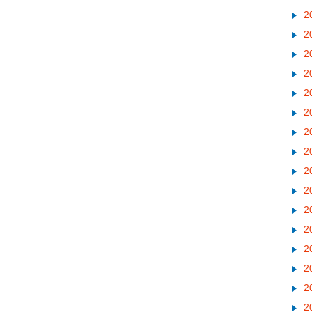
2
2
2
2
2
2
2
2
2
2
2
2
2
2
2
2