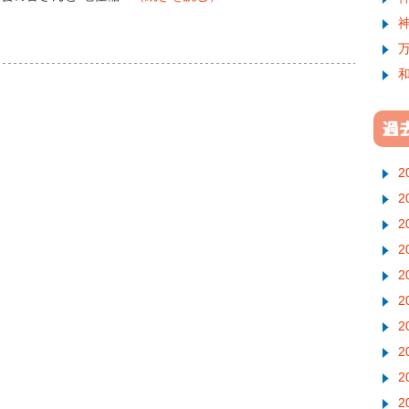
2
2
2
2
2
2
2
2
2
2