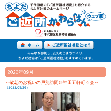
2022年09月
～敬老のお祝いの戸別訪問＠神田五軒町々会～
（2022/09/26）