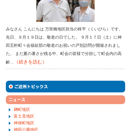
みなさん こんにちは 万世橋地区担当の柊平（くいびら）です。
先日、９月１９日は、敬老の日でした。 ９月１７日（土）に神
田五軒町々会福祉部の敬老のお祝いの戸別訪問が開催されまし
た。 まだ夏の暑さが残る中、町会の皆様で分担して町会内の高
（続きを読む）
齢…
麹町地区
富士見地区
神保町地区
神田公園地区