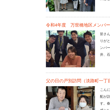
令和4年度 万世橋地区メンバ
皆さん
りが
ンバ
井、石
父の日の戸別訪問（淡路町一丁
こんに
配が
す。