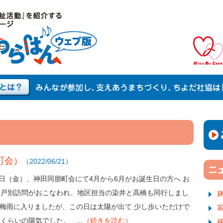
町会）
（2022/06/21）
0日（金）、神田同朋町会にて4月から6月がお誕生日の方へ お
の戸別訪問がおこなわれ、地区担当の染井と高橋も同行しまし
梅雨に入りましたが、この日は太陽が出て 少し歩いただけで
むくらいの陽気でした。 …
（続きを読む）