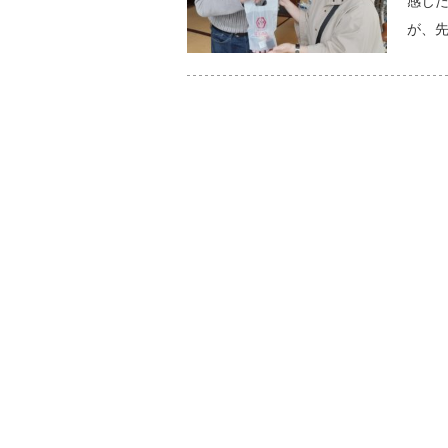
感じ
が、