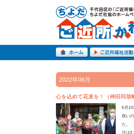
2022年06月
心を込めて花束を！（神田同朋
6月1
祝い
た。 
汗ば