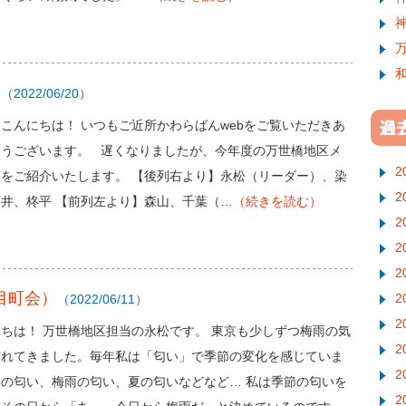
ー
（2022/06/20）
こんにちは！ いつもご近所かわらばんwebをご覧いただきあ
とうございます。 遅くなりましたが、今年度の万世橋地区メ
2
ーをご紹介いたします。 【後列右より】永松（リーダー）、染
2
井、柊平 【前列左より】森山、千葉（…
（続きを読む）
2
2
2
目町会）
2
（2022/06/11）
2
ちは！ 万世橋地区担当の永松です。 東京も少しずつ梅雨の気
2
訪れてきました。毎年私は「匂い」で季節の変化を感じていま
2
春の匂い、梅雨の匂い、夏の匂いなどなど… 私は季節の匂いを
2