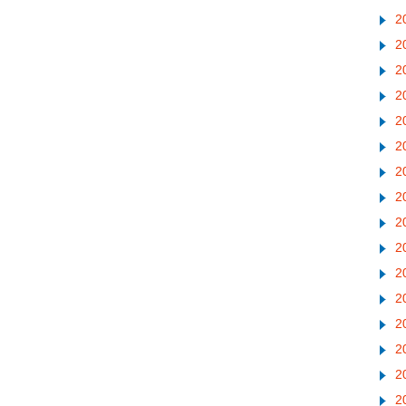
2
2
2
2
2
2
2
2
2
2
2
2
2
2
2
2