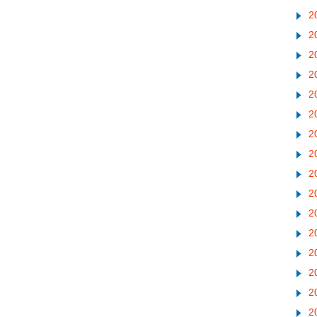
2
2
2
2
2
2
2
2
2
2
2
2
2
2
2
2