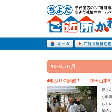
2023年07月
4年ぶりの開催！！ 神田山本
皆さ
な酷暑
らト
補給