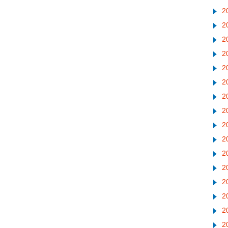
2
2
2
2
2
2
2
2
2
2
2
2
2
2
2
2