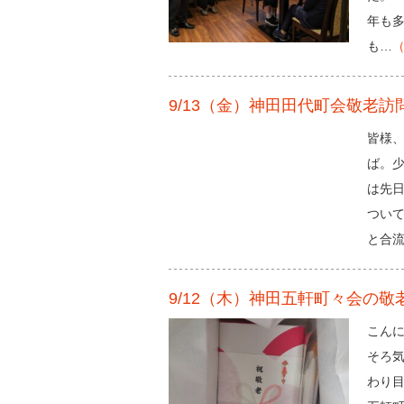
年も
も…
9/13（金）神田田代町会敬老
皆様、
ば。少
は先
ついて
と合
9/12（木）神田五軒町々会の
こんに
そろ
わり