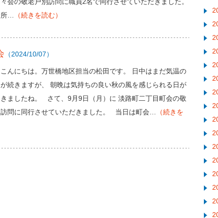
町々会の敬老戸別訪問に職員2名で同行させていただきました。
2
場所…
（続きを読む）
2
2
2
会
（2024/10/07）
2
んこんにちは。万世橋地区担当の松田です。 日中はまだ気温の
2
日が続きますが、 朝晩は気持ちの良い秋の風を感じられる日が
2
きましたね。 さて、9月9日（月）に 淡路町二丁目町会の敬
2
別訪問に同行させていただきました。 当日は町会…
（続きを
2
）
2
2
2
2
2
2
2