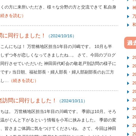
多くの方に来所いただき、様々な分野の方と交流できて 私自身
（続きを読む）
訪問に同行しました！
（2024/10/16）
こんにちは！ 万世橋地区担当1年目の川嶋です。 10月も半
しずつ冬が恋しくなってきましたね...。 さて、今回のブログ
2
日同行させていただいた 神田田代町会の敬老戸別訪問の様子に
2
です♪ 当日朝、福祉部長・婦人部長・婦人部副部長のお三方
2
流し…
（続きを読む）
2
2
敬老訪問に同行しました！
2
（2024/10/11）
2
ちは。 万世橋地区担当1年目の川嶋です。 季節は10月。そろ
2
気温がぐんと下がるという情報を小耳に挟みました。 季節の変
2
目、皆さまご体調に気をつけてくださいね。 さて、今回は神田
2