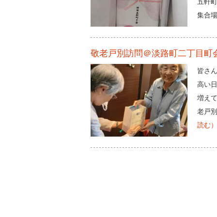
五軒
集合
敬老戸別訪問＠淡路町二丁目町
皆さ
高い
増えて
老戸
読む