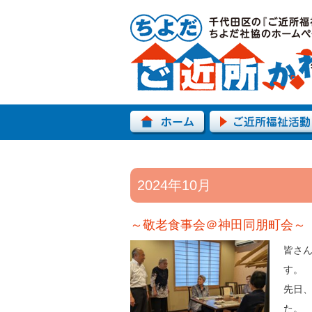
2024年10月
～敬老食事会＠神田同朋町会～
（
皆さ
先日、