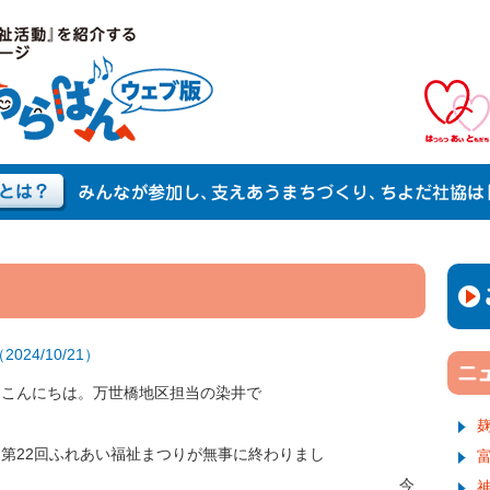
2024/10/21）
んこんにちは。万世橋地区担当の染井で
す。
第22回ふれあい福祉まつりが無事に終わりまし
た。 今