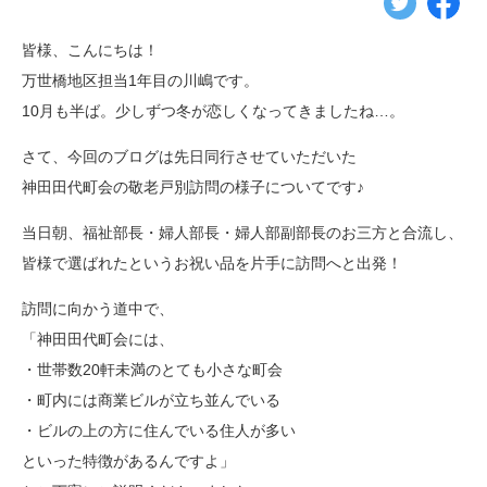
皆様、こんにちは！
万世橋地区担当1年目の川嶋です。
10月も半ば。少しずつ冬が恋しくなってきましたね…。
さて、今回のブログは先日同行させていただいた
神田田代町会の敬老戸別訪問の様子についてです♪
当日朝、福祉部長・婦人部長・婦人部副部長のお三方と合流し、
皆様で選ばれたというお祝い品を片手に訪問へと出発！
訪問に向かう道中で、
「神田田代町会には、
・世帯数20軒未満のとても小さな町会
・町内には商業ビルが立ち並んでいる
・ビルの上の方に住んでいる住人が多い
といった特徴があるんですよ」