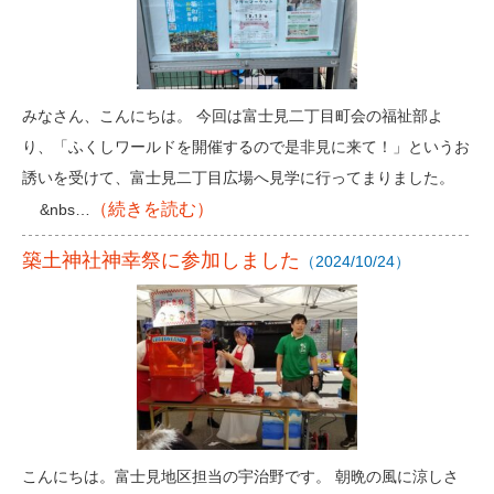
みなさん、こんにちは。 今回は富士見二丁目町会の福祉部よ
り、「ふくしワールドを開催するので是非見に来て！」というお
誘いを受けて、富士見二丁目広場へ見学に行ってまりました。
（続きを読む）
&nbs…
築土神社神幸祭に参加しました
（2024/10/24）
こんにちは。富士見地区担当の宇治野です。 朝晩の風に涼しさ