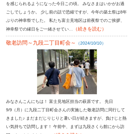
を感じられるようになった今日この頃。 みなさまはいかがお過
ごしでしょうか。 少し前の話で恐縮ですが、今年の築土祭は8年
ぶりの神幸祭でした。 私たち富士見地区は前夜祭でのご挨拶、
（続きを読む）
神幸祭での縁日をご一緒させてい…
敬老訪問～九段二丁目町会～
（2024/10/10）
みなさんこんにちは！ 富士見地区担当の萩原です。 先日
9/9（月）に九段二丁目町会さんの実施した敬老訪問に同行して
きました♪ まだまだじりじりと暑い日が続きますが、負けじと熱
い気持ちで訪問します！ 午前中、まずは九段さくら館にから訪