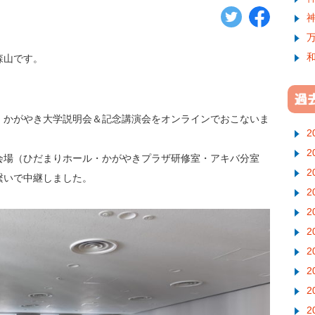
森山です。
、かがやき大学説明会＆記念講演会をオンラインでおこないま
2
2
会場（ひだまりホール・かがやきプラザ研修室・アキバ分室
2
繋いで中継しました。
2
2
2
2
2
2
2