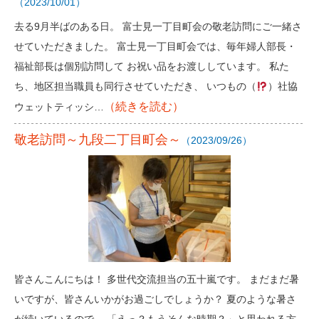
（2023/10/01）
去る9月半ばのある日。 富士見一丁目町会の敬老訪問にご一緒さ
せていただきました。 富士見一丁目町会では、毎年婦人部長・
福祉部長は個別訪問して お祝い品をお渡ししています。 私た
ち、地区担当職員も同行させていただき、 いつもの（
）社協
（続きを読む）
ウェットティッシ…
敬老訪問～九段二丁目町会～
（2023/09/26）
皆さんこんにちは！ 多世代交流担当の五十嵐です。 まだまだ暑
いですが、皆さんいかがお過ごしでしょうか？ 夏のような暑さ