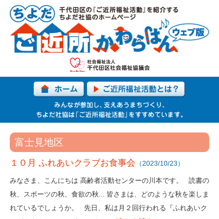
富士見地区
１０月 ふれあいクラブお食事会
（2023/10/23）
みなさま、こんにちは 高齢者活動センターの川本です。 読書の
秋、スポーツの秋、食欲の秋... 皆さまは、どのような秋を楽しま
れているでしょうか。 先日、私は月２回行われる『ふれあいク