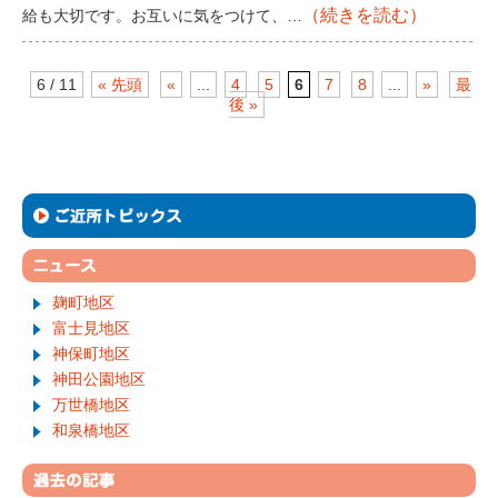
（続きを読む）
給も大切です。お互いに気をつけて、…
6 / 11
« 先頭
«
...
4
5
6
7
8
...
»
最
後 »
麹町地区
富士見地区
神保町地区
神田公園地区
万世橋地区
和泉橋地区