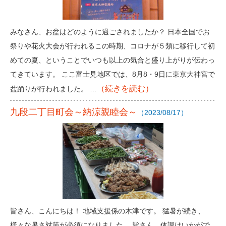
みなさん、お盆はどのように過ごされましたか？ 日本全国でお
祭りや花火大会が行われるこの時期、コロナが５類に移行して初
めての夏、ということでいつも以上の気合と盛り上がりが伝わっ
てきています。 ここ富士見地区では、8月8・9日に東京大神宮で
（続きを読む）
盆踊りが行われました。 …
九段二丁目町会～納涼親睦会～
（2023/08/17）
皆さん、こんにちは！ 地域支援係の木津です。 猛暑が続き、
様々な暑さ対策が必須になりました。 皆さん、体調はいかがで