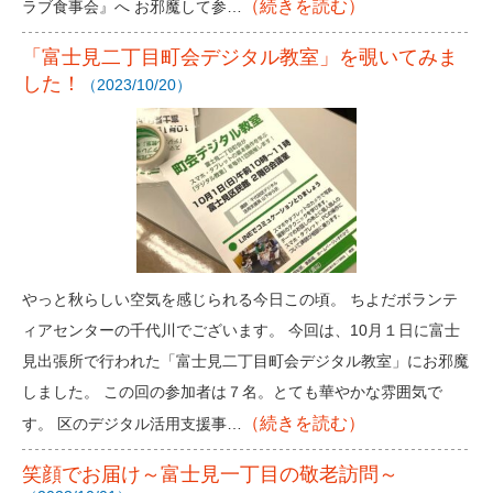
（続きを読む）
ラブ食事会』へ お邪魔して参…
「富士見二丁目町会デジタル教室」を覗いてみま
した！
（2023/10/20）
やっと秋らしい空気を感じられる今日この頃。 ちよだボランテ
ィアセンターの千代川でございます。 今回は、10月１日に富士
見出張所で行われた「富士見二丁目町会デジタル教室」にお邪魔
しました。 この回の参加者は７名。とても華やかな雰囲気で
（続きを読む）
す。 区のデジタル活用支援事…
笑顔でお届け～富士見一丁目の敬老訪問～